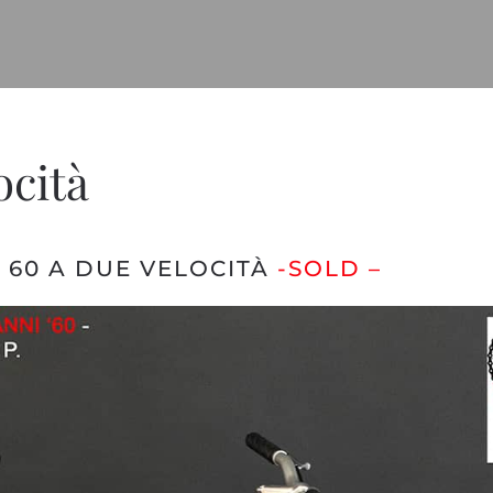
ocità
 60 A DUE VELOCITÀ
-SOLD –