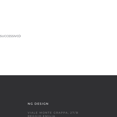
SUCCESSIVO
NG DESIGN
VIALE MONTE GRAPPA, 27/B
REGGIO EMILIA