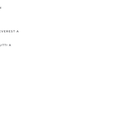
N
EVEREST A
UTTI A