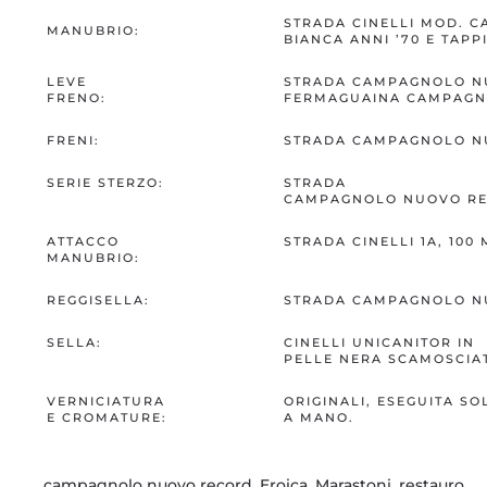
STRADA CINELLI MOD. C
MANUBRIO:
BIANCA ANNI ’70 E TAPPI
LEVE
STRADA CAMPAGNOLO N
FRENO:
FERMAGUAINA CAMPAGN
FRENI:
STRADA CAMPAGNOLO N
SERIE STERZO:
STRADA
CAMPAGNOLO NUOVO RE
ATTACCO
STRADA CINELLI 1A, 100
MANUBRIO:
REGGISELLA:
STRADA CAMPAGNOLO N
SELLA:
CINELLI UNICANITOR IN
PELLE NERA SCAMOSCIA
VERNICIATURA
ORIGINALI, ESEGUITA S
E CROMATURE:
A MANO.
campagnolo nuovo record
,
Eroica
,
Marastoni
,
restauro