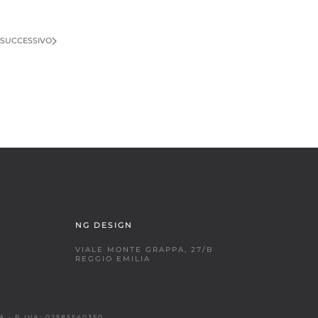
SUCCESSIVO
NG DESIGN
VIALE MONTE GRAPPA, 27/B
REGGIO EMILIA
 - P.IVA: 02585540350