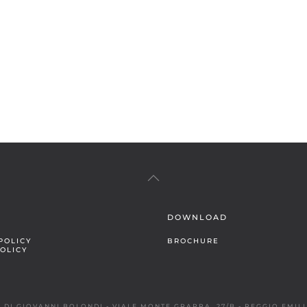
DOWNLOAD
POLICY
BROCHURE
OLICY
DI GIOVANNI BOLONDI - VIALE MONTE GRAPPA, 27/B - REGGIO EMILIA