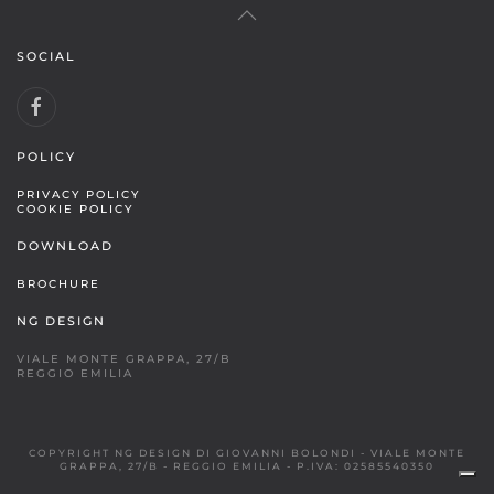
SOCIAL
POLICY
PRIVACY POLICY
COOKIE POLICY
DOWNLOAD
BROCHURE
NG DESIGN
VIALE MONTE GRAPPA, 27/B
REGGIO EMILIA
COPYRIGHT NG DESIGN DI GIOVANNI BOLONDI - VIALE MONTE
GRAPPA, 27/B - REGGIO EMILIA - P.IVA: 02585540350