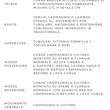
CORSA RAULER ACCIAIO COLUMBUS SL
TELAIO:
A CONGIUNZIONI SALDOBRASATE,
MISURA C/C H 50×52,5 CM.
CERCHI CAMPAGNOLO LAMBDA
STRADA XL, ASSEMBLATI PER
RUOTE:
TUBOLARE, ANTERIORE E POSTERIORE
CON RAGGI INOX INGROSSATI IN
TRADIZIONALE.
TUBOLARI VITTORIA FORMULA 1,
COPERTURE:
700×23 PARA E NERI.
CORSA CAMPAGNOLO VICTORY,
MONTATO SU SFERE A FLANGIA
MOZZO
NORMALE, RUOTA LIBERA A
POSTERIORE:
6 RAPPORTI REGINA CATENA SEDIS E
SGANCIO RAPIDO CAMPAGNOLO
RECORD A LEVA CURVA.
CORSA CAMPAGNOLO VICTORY,
MOZZO
MONTATO SU SFERE A FLANGIA
ANTERIORE:
NORMALE CON SGANCIO RAPIDO
CAMPAGNOLO RECORD A LEVA CURVA.
MOVIMENTO
CAMPAGNOLO VICTORY.
CENTRALE: