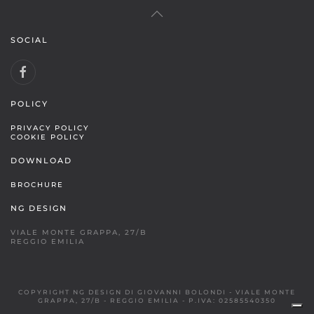
SOCIAL
POLICY
PRIVACY POLICY
COOKIE POLICY
DOWNLOAD
BROCHURE
NG DESIGN
VIALE MONTE GRAPPA, 27/B
REGGIO EMILIA
COPYRIGHT NG DESIGN DI GIOVANNI BOLONDI - VIALE MONTE
GRAPPA, 27/B - REGGIO EMILIA - P.IVA: 02585540350