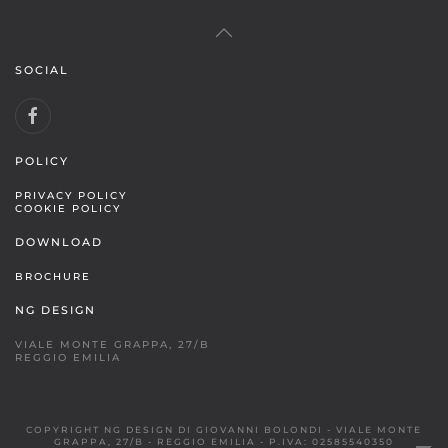
SOCIAL
POLICY
PRIVACY POLICY
COOKIE POLICY
DOWNLOAD
BROCHURE
NG DESIGN
VIALE MONTE GRAPPA, 27/B
REGGIO EMILIA
COPYRIGHT NG DESIGN DI GIOVANNI BOLONDI - VIALE MONTE
GRAPPA, 27/B - REGGIO EMILIA - P.IVA: 02585540350